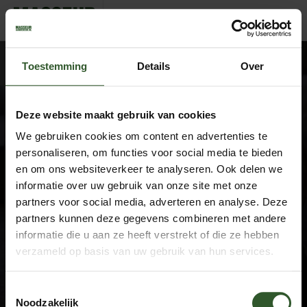
JoeriSimoneFredNaomiWillem
Toestemming
Details
Over
Deze website maakt gebruik van cookies
We gebruiken cookies om content en advertenties te
Google Rating
4.9
personaliseren, om functies voor social media te bieden
Based on 743 reviews
en om ons websiteverkeer te analyseren. Ook delen we
informatie over uw gebruik van onze site met onze
by
Trust.Reviews
partners voor social media, adverteren en analyse. Deze
Masseurs
partners kunnen deze gegevens combineren met andere
Dashboard
informatie die u aan ze heeft verstrekt of die ze hebben
Join as a masseur
verzameld op basis van uw gebruik van hun services.
Company information
Toestemmingsselectie
About us
Noodzakelijk