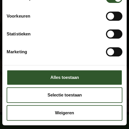
Terms and Conditions
Privacy declaration
FAQ
Voorkeuren
Disclaimer
Statistieken
Contact
+31 (0)615674769
Marketing
info@masseuraandedeur.nl
KVK: 51060876
Stay connected
Alles toestaan
Facebook
Instagram
Selectie toestaan
By using this website, you agree with the
cookie conditions
.
Weigeren
Book a massage