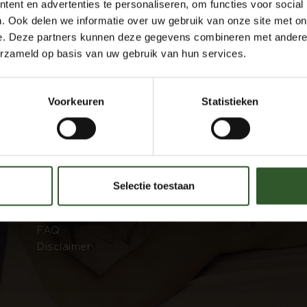
ent en advertenties te personaliseren, om functies voor social
. Ook delen we informatie over uw gebruik van onze site met on
e. Deze partners kunnen deze gegevens combineren met andere i
erzameld op basis van uw gebruik van hun services.
Masseurs
C
Voorkeuren
Statistieken
Dashboard
Join as a masseur
K
Company information
S
About us
Selectie toestaan
Terms and Conditions
Privacy declaration
FAQ
Disclaimer