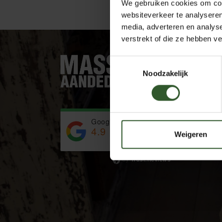
We gebruiken cookies om cont
websiteverkeer te analyseren
media, adverteren en analys
verstrekt of die ze hebben v
Toestemmingsselectie
Noodzakelijk
Google Rating
4.9
Weigeren
Based on 743 reviews
by
Trust.Reviews