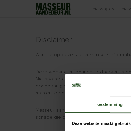
Massages
Mas
Disclaimer
Aan de op deze site verstrekte informat
Deze website en de inhoud daarvan is be
Niets van deze website of de inhoud da
openbaar gemaakt, in enige vorm of op en
manier, zonder voorafgaande toestemmin
Toestemming
Masseur aan de deur aanvaardt geen enke
schade die daaruit voortvloeit.
Deze website maakt gebruik