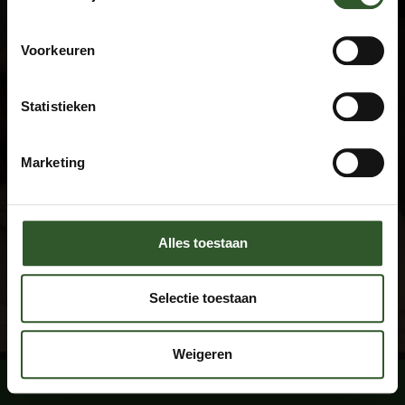
Terms and Conditions
Privacy declaration
FAQ
Voorkeuren
Disclaimer
Statistieken
Contact
+31 (0)615674769
Marketing
info@masseuraandedeur.nl
KVK: 51060876
Stay connected
Alles toestaan
Facebook
Instagram
Selectie toestaan
By using this website, you agree with the
cookie conditions
.
Weigeren
Book a massage