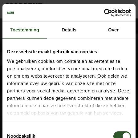
JoeriInesDamiaanMuratNielsCarlFredNoemiSorayaGenine
Toestemming
Details
Over
Deze website maakt gebruik van cookies
We gebruiken cookies om content en advertenties te
Google Rating
4.9
personaliseren, om functies voor social media te bieden
Based on 743 reviews
en om ons websiteverkeer te analyseren. Ook delen we
informatie over uw gebruik van onze site met onze
by
Trust.Reviews
partners voor social media, adverteren en analyse. Deze
Masseurs
partners kunnen deze gegevens combineren met andere
Dashboard
informatie die u aan ze heeft verstrekt of die ze hebben
Join as a masseur
verzameld op basis van uw gebruik van hun services.
Company information
Toestemmingsselectie
About us
Noodzakelijk