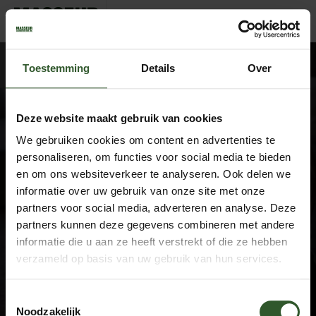
Claudia
Toestemming
Details
Over
Deze website maakt gebruik van cookies
We gebruiken cookies om content en advertenties te
Google Rating
4.9
personaliseren, om functies voor social media te bieden
Based on 743 reviews
en om ons websiteverkeer te analyseren. Ook delen we
informatie over uw gebruik van onze site met onze
by
Trust.Reviews
partners voor social media, adverteren en analyse. Deze
Masseurs
partners kunnen deze gegevens combineren met andere
Dashboard
informatie die u aan ze heeft verstrekt of die ze hebben
Join as a masseur
verzameld op basis van uw gebruik van hun services.
Company information
Toestemmingsselectie
About us
Noodzakelijk