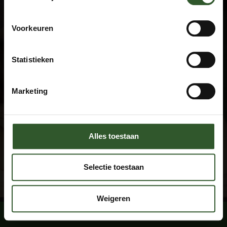
Terms and Conditions
Privacy declaration
FAQ
Voorkeuren
Disclaimer
Statistieken
Contact
+31 (0)615674769
Marketing
info@masseuraandedeur.nl
KVK: 51060876
Stay connected
Alles toestaan
Facebook
Instagram
Selectie toestaan
By using this website, you agree with the
cookie conditions
.
Weigeren
Book a massage