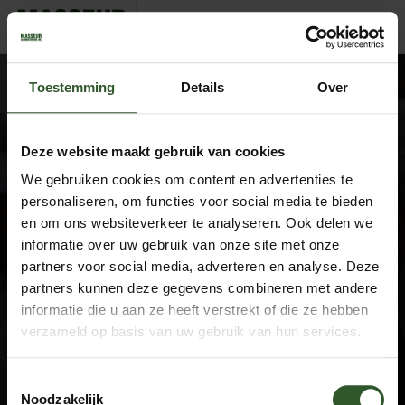
SorayaKarla
Toestemming
Details
Over
Deze website maakt gebruik van cookies
We gebruiken cookies om content en advertenties te
Google Rating
4.9
personaliseren, om functies voor social media te bieden
Based on 743 reviews
en om ons websiteverkeer te analyseren. Ook delen we
informatie over uw gebruik van onze site met onze
by
Trust.Reviews
partners voor social media, adverteren en analyse. Deze
Masseurs
partners kunnen deze gegevens combineren met andere
Dashboard
informatie die u aan ze heeft verstrekt of die ze hebben
Join as a masseur
verzameld op basis van uw gebruik van hun services.
Company information
Toestemmingsselectie
About us
Noodzakelijk