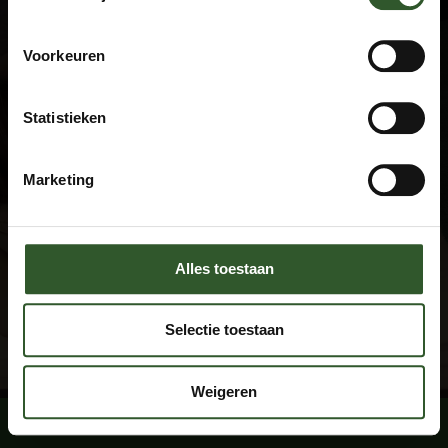
Terms and Conditions
Privacy declaration
FAQ
Voorkeuren
Disclaimer
Statistieken
Contact
+31 (0)615674769
Marketing
info@masseuraandedeur.nl
KVK: 51060876
Stay connected
Alles toestaan
Facebook
Instagram
Selectie toestaan
By using this website, you agree with the
cookie conditions
.
Weigeren
Book a massage