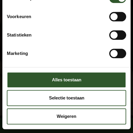
Terms and Conditions
Privacy declaration
FAQ
Voorkeuren
Disclaimer
Statistieken
Contact
+31 (0)615674769
Marketing
info@masseuraandedeur.nl
KVK: 51060876
Stay connected
Alles toestaan
Facebook
Instagram
Selectie toestaan
By using this website, you agree with the
cookie conditions
.
Weigeren
Book a massage