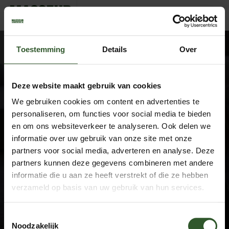
EricaJitze
Toestemming
Details
Over
Deze website maakt gebruik van cookies
We gebruiken cookies om content en advertenties te
Google Rating
4.9
personaliseren, om functies voor social media te bieden
Based on 743 reviews
en om ons websiteverkeer te analyseren. Ook delen we
informatie over uw gebruik van onze site met onze
by
Trust.Reviews
partners voor social media, adverteren en analyse. Deze
Masseurs
partners kunnen deze gegevens combineren met andere
Dashboard
informatie die u aan ze heeft verstrekt of die ze hebben
Join as a masseur
verzameld op basis van uw gebruik van hun services.
Company information
Toestemmingsselectie
About us
Noodzakelijk