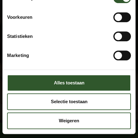
Terms and Conditions
Privacy declaration
FAQ
Voorkeuren
Disclaimer
Statistieken
Contact
+31 (0)615674769
Marketing
info@masseuraandedeur.nl
KVK: 51060876
Stay connected
Alles toestaan
Facebook
Instagram
Selectie toestaan
By using this website, you agree with the
cookie conditions
.
Weigeren
Book a massage