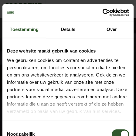
JoeriSandraIlonaSomaraJoaoIngridMircoJackMarcelHidde
Toestemming
Details
Over
Deze website maakt gebruik van cookies
We gebruiken cookies om content en advertenties te
Google Rating
4.9
personaliseren, om functies voor social media te bieden
Based on 743 reviews
en om ons websiteverkeer te analyseren. Ook delen we
informatie over uw gebruik van onze site met onze
by
Trust.Reviews
partners voor social media, adverteren en analyse. Deze
Masseurs
partners kunnen deze gegevens combineren met andere
Dashboard
informatie die u aan ze heeft verstrekt of die ze hebben
Join as a masseur
verzameld op basis van uw gebruik van hun services.
Company information
Toestemmingsselectie
About us
Noodzakelijk