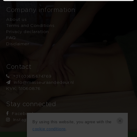
Company information
About us
Terms and Conditions
Privacy declaration
FAQ
Disclaimer
Contact
+31 (0)615674769
info@masseuraandedeur.nl
KVK: 51060876
Stay connected
Facebook
Instagram
By using this website, you agree with the
cookie conditions
.