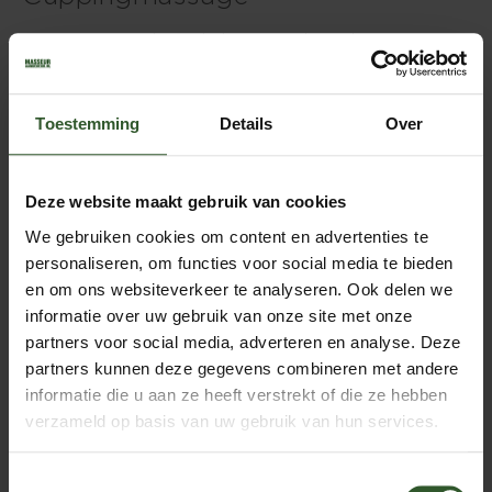
Cupping is a traditional Chinese and Dutch massage.
The material of the cups can be from glass, plastic, or
silicone. The cups are applied on the body, which
creates a vacuum on that spot. This vacuum results in a
Toestemming
Details
Over
better circulation of the underlying connective tissue.
This relaxes the muscles and will remove any (energy)
blockages.
Deze website maakt gebruik van cookies
This massage works well with:
We gebruiken cookies om content en advertenties te
personaliseren, om functies voor social media te bieden
en om ons websiteverkeer te analyseren. Ook delen we
flu
dyspnoea
informatie over uw gebruik van onze site met onze
bronchitis
partners voor social media, adverteren en analyse. Deze
neck pain
partners kunnen deze gegevens combineren met andere
Shoulder pain / frozen shoulder
informatie die u aan ze heeft verstrekt of die ze hebben
arm problems
verzameld op basis van uw gebruik van hun services.
back pain
headache / migraine
sports injuries
Toestemmingsselectie
stress-related muscle problems