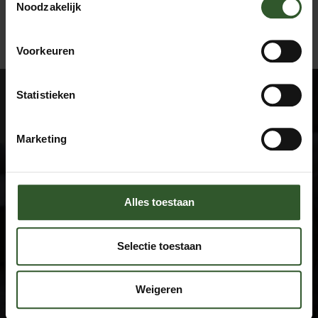
Noodzakelijk
ALL MASSAGES
BOOK A MASSAGE
Voorkeuren
Statistieken
Marketing
Google Rating
Alles toestaan
4.9
Based on 743 reviews
Selectie toestaan
by
Trust.Reviews
Masseurs
Weigeren
Dashboard
Join as a masseur