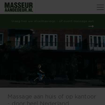
Vraag hier uw stoelmassage - of event massage aan
Massage aan huis of op kantoor
- door heel Nederland.