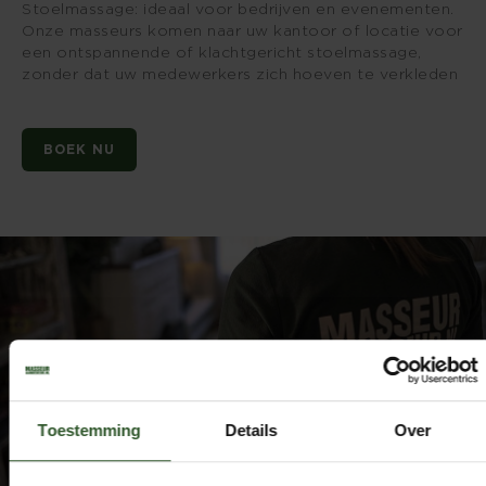
Stoelmassage: ideaal voor bedrijven en evenementen.
Onze masseurs komen naar uw kantoor of locatie voor
een ontspannende of klachtgericht stoelmassage,
zonder dat uw medewerkers zich hoeven te verkleden
BOEK NU
Toestemming
Details
Over