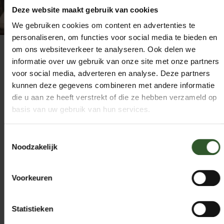
Deze website maakt gebruik van cookies
We gebruiken cookies om content en advertenties te
personaliseren, om functies voor social media te bieden en
om ons websiteverkeer te analyseren. Ook delen we
Waarom een massage aan huis?
informatie over uw gebruik van onze site met onze partners
voor social media, adverteren en analyse. Deze partners
Geen reistijd, geen parkeerstress, geen oppas nodig. U
kunnen deze gegevens combineren met andere informatie
kiest uw eigen muziek, u ontspant in uw eigen
die u aan ze heeft verstrekt of die ze hebben verzameld op
omgeving, en na afloop kunt u rustig bijkomen waar u
zich het prettigst voelt.
basis van uw gebruik van hun services.
Massage verbetert de doorbloeding, vermindert
Toestemmingsselectie
spierspanning, verlaagt stress en ondersteunt het
Noodzakelijk
zelfherstellend vermogen van uw lichaam.
Voorkeuren
Gecertificeerde masseurs, direct beschikbaar
Alle masseurs van Masseur aan de Deur zijn
gediplomeerd en persoonlijk geselecteerd. U kunt
Statistieken
online boeken tot 3 uur van tevoren, 7 dagen per
week. Wij werken voor particulieren, maar ook voor