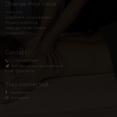
Overige informatie
Over ons
Algemene voorwaarden
Privacyverklaring
Veel gestelde vragen
Disclaimer
Contact
+31 615674769
info@masseuraandedeur.nl
KVK: 51060876
Stay connected
Facebook
Instagram