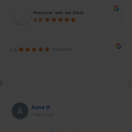
Masseur aan de Deur
4.9
Excellent
‹
Anna H.
11 days ago