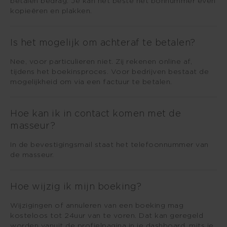
betalen bedrag. Je kan het beste het bonnummer even
kopieëren en plakken.
Is het mogelijk om achteraf te betalen?
Nee, voor particulieren niet. Zij rekenen online af,
tijdens het boekinsproces. Voor bedrijven bestaat de
mogelijkheid om via een factuur te betalen.
Hoe kan ik in contact komen met de
masseur?
In de bevestigingsmail staat het telefoonnummer van
de masseur.
Hoe wijzig ik mijn boeking?
Wijzigingen of annuleren van een boeking mag
kosteloos tot 24uur van te voren. Dat kan geregeld
worden vanuit de profielpagina in je dashboard, mits je