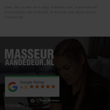
Nee, het is een all in prijs. Parkeer, reis, materiaal en
btw kosten zijn inclusief, er komen dus geen extra
kosten bij.
Google Rating
4.9
Based on 743 reviews
by
Trust.Reviews
Masseurs