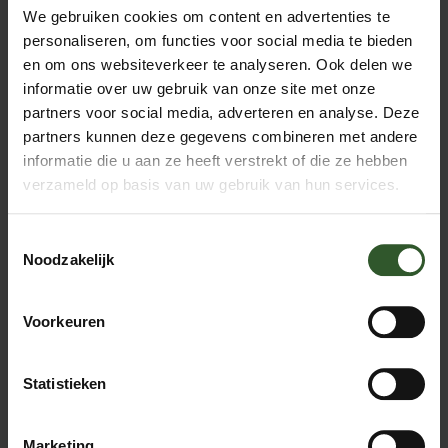
We gebruiken cookies om content en advertenties te
Tot en vanaf wanneer kan ik een massage
personaliseren, om functies voor social media te bieden
boeken?
en om ons websiteverkeer te analyseren. Ook delen we
informatie over uw gebruik van onze site met onze
Je kan tot 3 uur van tevoren online boeken en tot 6
partners voor social media, adverteren en analyse. Deze
weken vooruit.
partners kunnen deze gegevens combineren met andere
informatie die u aan ze heeft verstrekt of die ze hebben
De tijd die ik net had gereserveerd is nu
verzameld op basis van uw gebruik van hun services.
niet meer beschikbaar
Toestemmingsselectie
Ons systeem houdt je reservering 30 min vast, om je
Noodzakelijk
betaling af te ronden. Je kan je hem terug vinden in je
winkelwagen. Als de betaling niet is afgerond zal na die
30 min het tijdslot weer zichtbaar zijn.
Voorkeuren
Kan je meerdere boekingen plaatsen?
Statistieken
Ja, elke massage afspraak wordt in je winkelwagen
geplaatst, zodat je alles in één keer kunt afrekenen.
Marketing