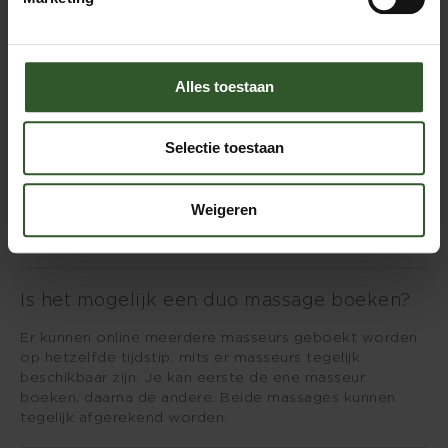
Hoe boek ik voor meerdere personen
Dan kan je kiezen voor bijvoorbeeld 120 min, 180 min
Alles toestaan
of 240 minuten
Selectie toestaan
Mijn postcode staat er niet bij, wat nu?
Stuur even een app of mail met je postcode en
Weigeren
plaatsnaam dan kijken we of we een masseur uit een
andere regio kunnen sturen.
Is het mogelijk een duo massage boeken?
Er kunnen online meerdere masseurs geboekt worden
op hetzelfde tijdstip, mits er masseurs tegelijk
beschikbaar zijn. Je kan eerste de ene masseur
boeken, daarna de andere. Beide massages kunnen
tegelijk afgerekend worden.