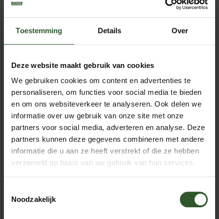
afspraak plaatsvindt annuleert, heb je recht op een
terugbetaling van het toepasselijke bedrag in
overeenstemming met de oorspronkelijke
betaalmethode. Stoelmassages kunnen tot uiterlijk 5
Toestemming
Details
Over
werkdagen van te voren worden gewijzigd of
geannuleerd.
Annuleringen van Boekingen dienen te worden gedaan
Deze website maakt gebruik van cookies
via uw Masseur aan de deur account op de website.
Een boeking gemaakt binnen 24 uur voor de
We gebruiken cookies om content en advertenties te
behandeling kan niet meer worden gewijzigd en is
personaliseren, om functies voor social media te bieden
definitief.
en om ons websiteverkeer te analyseren. Ook delen we
Houd er rekening mee dat er geen terugbetaling wordt
informatie over uw gebruik van onze site met onze
gedaan wanneer getracht wordt te annuleren binnen
partners voor social media, adverteren en analyse. Deze
24 uur voor een geboekte afspraak.
Het wettelijk herroepingsrecht voor overeenkomsten
partners kunnen deze gegevens combineren met andere
op afstand is niet van toepassing op de annulering van
informatie die u aan ze heeft verstrekt of die ze hebben
Boekingen, nu sprake is van een overeenkomst tot het
verzameld op basis van uw gebruik van hun services.
verrichten van diensten die strekt tot de ter
beschikkingstelling van diensten voor
vrijetijdsbesteding waarbij een bepaald tijdstip of
Toestemmingsselectie
bepaalde periode voor nakoming is voorzien.
Noodzakelijk