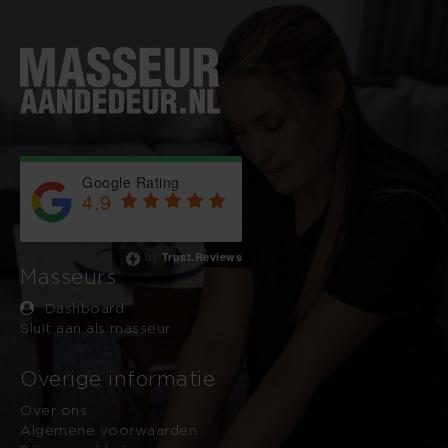
Google Rating
4.9
Based on 743 reviews
by
Trust.Reviews
Masseurs
Dashboard
Sluit aan als masseur
Overige informatie
Over ons
Algemene voorwaarden