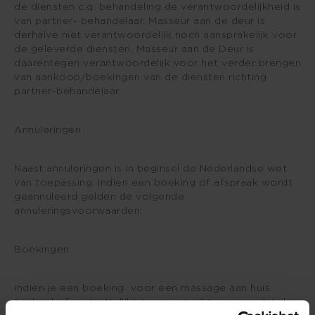
de diensten c.q. behandeling de verantwoordelijkheid is
van partner- behandelaar. Masseur aan de deur is
derhalve niet verantwoordelijk noch aansprakelijk voor
de geleverde diensten. Masseur aan de Deur is
daarentegen verantwoordelijk voor het verder brengen
van aankoop/boekingen van de diensten richting
partner-behandelaar.
Annuleringen
Naast annuleringen is in beginsel de Nederlandse wet
van toepassing. Indien een boeking of afspraak wordt
geannuleerd gelden de volgende
annuleringsvoorwaarden:
Boekingen
Indien je een boeking voor een massage aan huis
(geheel of gedeeltelijk) ten minste 24 uur voordat de