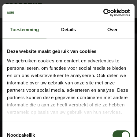
Kempke
Toestemming
Details
Over
Deze website maakt gebruik van cookies
We gebruiken cookies om content en advertenties te
Google Rating
4.9
personaliseren, om functies voor social media te bieden
Based on 743 reviews
en om ons websiteverkeer te analyseren. Ook delen we
informatie over uw gebruik van onze site met onze
by
Trust.Reviews
partners voor social media, adverteren en analyse. Deze
Masseurs
partners kunnen deze gegevens combineren met andere
Dashboard
informatie die u aan ze heeft verstrekt of die ze hebben
Sluit aan als masseur
verzameld op basis van uw gebruik van hun services.
Overige informatie
Toestemmingsselectie
Over ons
Noodzakelijk