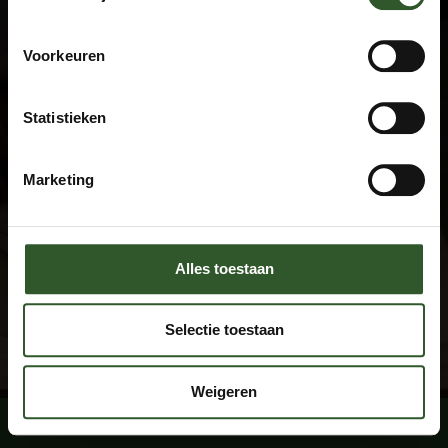
Algemene voorwaarden
Privacyverklaring
Veel gestelde vragen
Voorkeuren
Disclaimer
Statistieken
Contact
+31 615674769
Marketing
info@masseuraandedeur.nl
KVK: 51060876
Stay connected
Alles toestaan
Facebook
Instagram
Selectie toestaan
Weigeren
Boek een massage