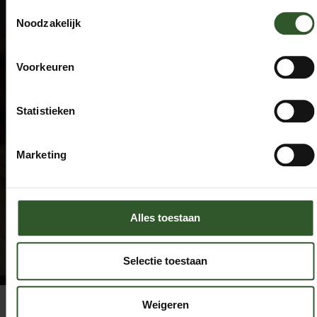
Algemene voorwaarden
Toestemmingsselectie
Privacyverklaring
Noodzakelijk
Veel gestelde vragen
Disclaimer
Voorkeuren
Contact
Statistieken
+31 615674769
info@masseuraandedeur.nl
KVK: 51060876
Marketing
Stay connected
Facebook
Alles toestaan
Instagram
Selectie toestaan
Weigeren