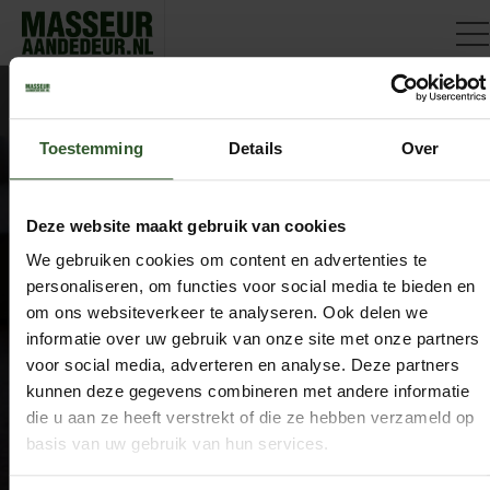
ChristineLouiseMartijnSorayaKarlaMelissaKimKunoWillemClau
Toestemming
Details
Over
Google Rating
Deze website maakt gebruik van cookies
4.9
We gebruiken cookies om content en advertenties te
Based on 743 reviews
personaliseren, om functies voor social media te bieden en
by
Trust.Reviews
om ons websiteverkeer te analyseren. Ook delen we
Masseurs
informatie over uw gebruik van onze site met onze partners
Dashboard
voor social media, adverteren en analyse. Deze partners
Sluit aan als masseur
kunnen deze gegevens combineren met andere informatie
die u aan ze heeft verstrekt of die ze hebben verzameld op
Overige informatie
basis van uw gebruik van hun services.
Over ons