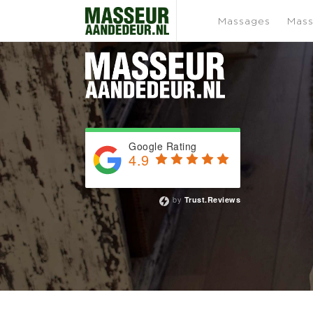
Melissa
Massages
Mass
Google Rating
4.9
Based on 743 reviews
by
Trust.Reviews