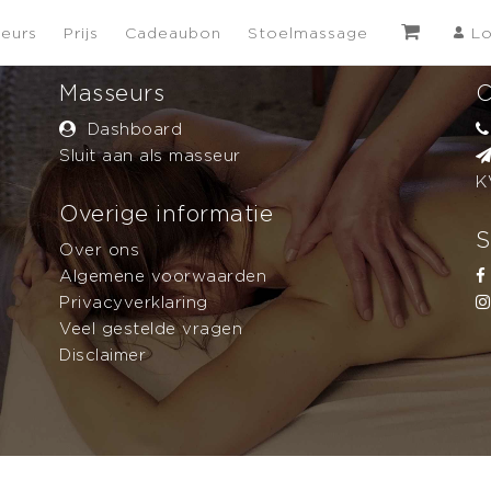
eurs
Prijs
Cadeaubon
Stoelmassage
Lo
Masseurs
C
Dashboard
Sluit aan als masseur
K
Overige informatie
S
Over ons
Algemene voorwaarden
Privacyverklaring
Veel gestelde vragen
Disclaimer