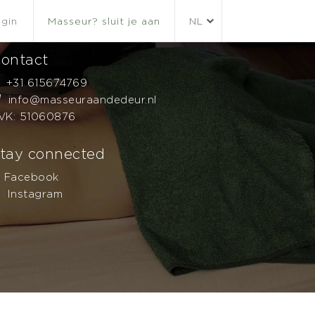
gin
Masseur? sluit je aan
NL
ontact
+31 615674769
info@masseuraandedeur.nl
VK: 51060876
tay connected
Facebook
Instagram