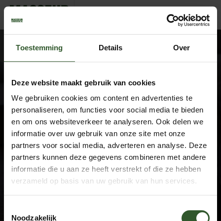
Karla
Toestemming
Details
Over
Deze website maakt gebruik van cookies
We gebruiken cookies om content en advertenties te
Google Rating
4.9
personaliseren, om functies voor social media te bieden
Based on 743 reviews
en om ons websiteverkeer te analyseren. Ook delen we
informatie over uw gebruik van onze site met onze
by
Trust.Reviews
partners voor social media, adverteren en analyse. Deze
Masseurs
partners kunnen deze gegevens combineren met andere
Dashboard
informatie die u aan ze heeft verstrekt of die ze hebben
Sluit aan als masseur
verzameld op basis van uw gebruik van hun services.
Overige informatie
Toestemmingsselectie
Over ons
Noodzakelijk