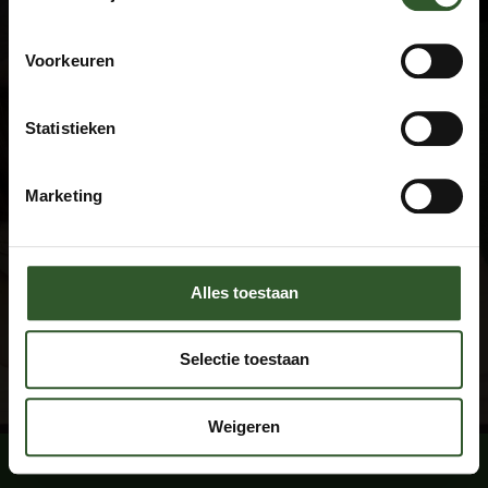
Algemene voorwaarden
Privacyverklaring
Veel gestelde vragen
Voorkeuren
Disclaimer
Statistieken
Contact
+31 615674769
Marketing
info@masseuraandedeur.nl
KVK: 51060876
Stay connected
Alles toestaan
Facebook
Instagram
Selectie toestaan
Weigeren
Boek een massage