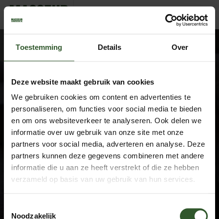
SimoneRian
Toestemming
Details
Over
Deze website maakt gebruik van cookies
We gebruiken cookies om content en advertenties te
Google Rating
4.9
personaliseren, om functies voor social media te bieden
Based on 743 reviews
en om ons websiteverkeer te analyseren. Ook delen we
informatie over uw gebruik van onze site met onze
by
Trust.Reviews
partners voor social media, adverteren en analyse. Deze
Masseurs
partners kunnen deze gegevens combineren met andere
Dashboard
informatie die u aan ze heeft verstrekt of die ze hebben
Sluit aan als masseur
verzameld op basis van uw gebruik van hun services.
Overige informatie
Toestemmingsselectie
Over ons
Noodzakelijk