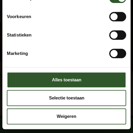
Algemene voorwaarden
Privacyverklaring
Veel gestelde vragen
Voorkeuren
Disclaimer
Statistieken
Contact
+31 615674769
Marketing
info@masseuraandedeur.nl
KVK: 51060876
Stay connected
Alles toestaan
Facebook
Instagram
Selectie toestaan
Weigeren
Boek een massage