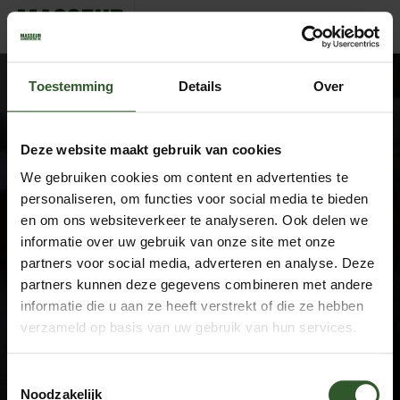
Fred
Toestemming
Details
Over
Deze website maakt gebruik van cookies
We gebruiken cookies om content en advertenties te
Google Rating
4.9
personaliseren, om functies voor social media te bieden
Based on 743 reviews
en om ons websiteverkeer te analyseren. Ook delen we
informatie over uw gebruik van onze site met onze
by
Trust.Reviews
partners voor social media, adverteren en analyse. Deze
Masseurs
partners kunnen deze gegevens combineren met andere
Dashboard
informatie die u aan ze heeft verstrekt of die ze hebben
Sluit aan als masseur
verzameld op basis van uw gebruik van hun services.
Overige informatie
Toestemmingsselectie
Over ons
Noodzakelijk