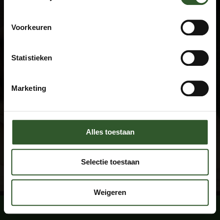
Algemene voorwaarden
Privacyverklaring
Veel gestelde vragen
Voorkeuren
Disclaimer
Statistieken
Contact
+31 615674769
Marketing
info@masseuraandedeur.nl
KVK: 51060876
Stay connected
Alles toestaan
Facebook
Instagram
Selectie toestaan
Weigeren
Boek een massage