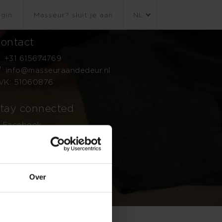
gin
Masseur? sluit je aan
NL
ontact
+31 615674769
info@masseuraandedeur.nl
VK: 51060876
tay connected
Facebook
Instagram
Over