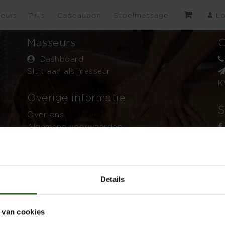
eurs
Prijs
Cadeaubon
Stoelmassage
Lo
Masseurs
C
Dashboard
Sluit aan als masseur
K
Overige informatie
S
Over ons
Algemene voorwaarden
Privacyverklaring
Veel gestelde vragen
Disclaimer
Details
 van cookies