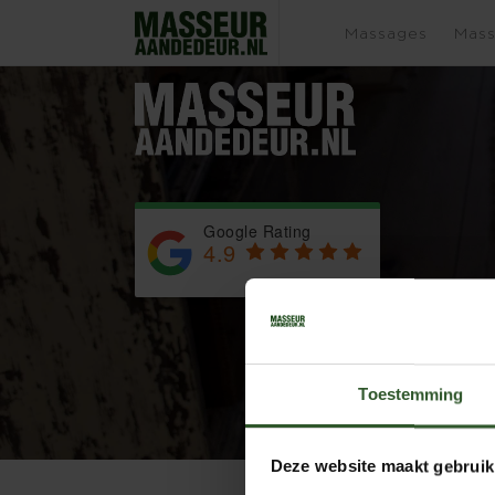
FredMarcelAstridIoannis
Massages
Mass
Google Rating
4.9
Based on 743 reviews
by
Trust.Reviews
Toestemming
Deze website maakt gebruik