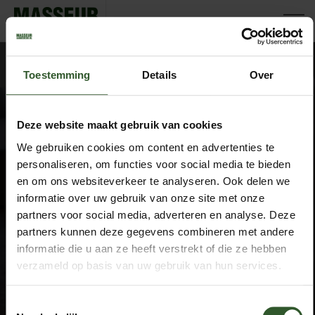
JoeriChristineCatrionaIlonaHansInesDamiaanAlexSagietaIngri
Toestemming
Details
Over
Deze website maakt gebruik van cookies
Google Rating
We gebruiken cookies om content en advertenties te
4.9
personaliseren, om functies voor social media te bieden
Based on 743 reviews
en om ons websiteverkeer te analyseren. Ook delen we
by
Trust.Reviews
informatie over uw gebruik van onze site met onze
Masseurs
partners voor social media, adverteren en analyse. Deze
partners kunnen deze gegevens combineren met andere
Dashboard
Sluit aan als masseur
informatie die u aan ze heeft verstrekt of die ze hebben
verzameld op basis van uw gebruik van hun services.
Overige informatie
Toestemmingsselectie
Over ons