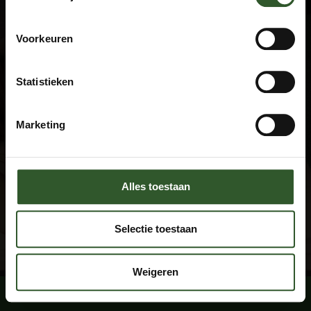
Algemene voorwaarden
Privacyverklaring
Veel gestelde vragen
Voorkeuren
Disclaimer
Statistieken
Contact
+31 615674769
Marketing
info@masseuraandedeur.nl
KVK: 51060876
Stay connected
Alles toestaan
Facebook
Instagram
Selectie toestaan
Weigeren
Boek een massage