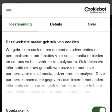
Margriet
Toestemming
Details
Over
Deze website maakt gebruik van cookies
We gebruiken cookies om content en advertenties te
Google Rating
4.9
personaliseren, om functies voor social media te bieden
Based on 743 reviews
en om ons websiteverkeer te analyseren. Ook delen we
informatie over uw gebruik van onze site met onze
by
Trust.Reviews
partners voor social media, adverteren en analyse. Deze
Masseurs
partners kunnen deze gegevens combineren met andere
Dashboard
informatie die u aan ze heeft verstrekt of die ze hebben
Sluit aan als masseur
verzameld op basis van uw gebruik van hun services.
Overige informatie
Toestemmingsselectie
Over ons
Noodzakelijk