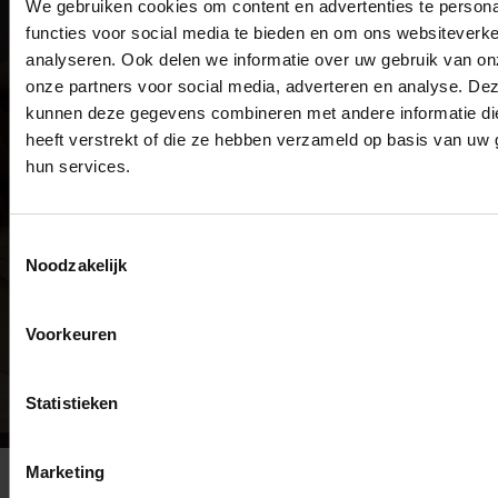
We gebruiken cookies om content en advertenties te persona
Algemene voorwaarden
Privacyverklaring
functies voor social media te bieden en om ons websiteverke
Veel gestelde vragen
analyseren. Ook delen we informatie over uw gebruik van on
Disclaimer
onze partners voor social media, adverteren en analyse. De
kunnen deze gegevens combineren met andere informatie di
heeft verstrekt of die ze hebben verzameld op basis van uw 
Contact
hun services.
+31 615674769
info@masseuraandedeur.nl
KVK: 51060876
Toestemmingsselectie
Noodzakelijk
Stay connected
Facebook
Voorkeuren
Instagram
Statistieken
Marketing