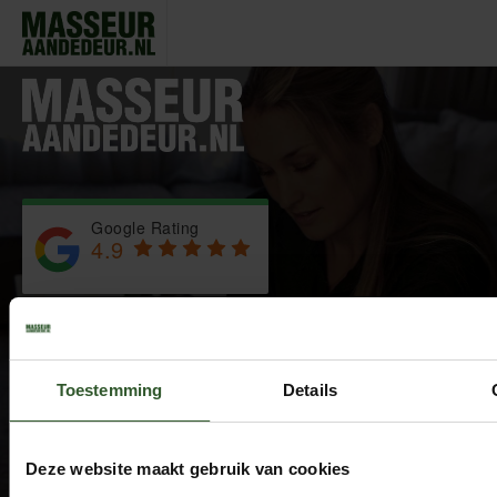
ChristineMustikawatiInesStephanieFedericaNielsMorganeLesl
Google Rating
4.9
Based on 743 reviews
by
Trust.Reviews
Masseurs
Dashboard
Toestemming
Details
Sluit aan als masseur
Overige informatie
Deze website maakt gebruik van cookies
Over ons