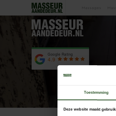
Joeri
Massages
Mas
Google Rating
4.9
Based on 743 reviews
by
Trust.Reviews
Toestemming
Deze website maakt gebruik