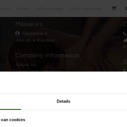
seurs
Price
Gift voucher
Chair massage
Masseurs
C
Dashboard
Join as a masseur
K
Company information
S
About us
Terms and Conditions
Privacy declaration
FAQ
Disclaimer
Details
 van cookies