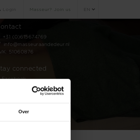
Login
Masseur? Join us
EN
ontact
+31 (0)615674769
info@masseuraandedeur.nl
VK: 51060876
tay connected
Facebook
Instagram
Over