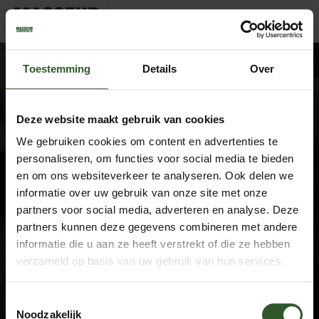
Joeri
Toestemming
Details
Over
Deze website maakt gebruik van cookies
We gebruiken cookies om content en advertenties te
Google Rating
4.9
personaliseren, om functies voor social media te bieden
Based on 743 reviews
en om ons websiteverkeer te analyseren. Ook delen we
informatie over uw gebruik van onze site met onze
by
Trust.Reviews
partners voor social media, adverteren en analyse. Deze
Masseurs
partners kunnen deze gegevens combineren met andere
Dashboard
informatie die u aan ze heeft verstrekt of die ze hebben
Sluit aan als masseur
verzameld op basis van uw gebruik van hun services.
Overige informatie
Toestemmingsselectie
Over ons
Noodzakelijk