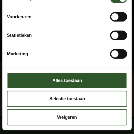
Algemene voorwaarden
Privacyverklaring
Veel gestelde vragen
Voorkeuren
Disclaimer
Statistieken
Contact
+31 615674769
Marketing
info@masseuraandedeur.nl
KVK: 51060876
Stay connected
Alles toestaan
Facebook
Instagram
Selectie toestaan
Weigeren
Boek een massage