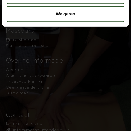
Google Rating
4.9
Weigeren
Based on 743 reviews
by
Trust.Reviews
Masseurs
Dashboard
Sluit aan als masseur
Overige informatie
Over ons
Algemene voorwaarden
Privacyverklaring
Veel gestelde vragen
Disclaimer
Contact
+31 615674769
info@masseuraandedeur.nl