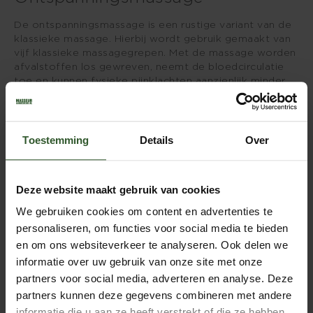
De ontspanningsmassage is een rustige variant van de
klassieke massage. Hierbij wordt gebruik gemaakt van
vijf klassieke massagegrepen. Met de massage worden
afvalstoffen los gewreven, neemt de bloedcirculatie
toe en kunnen fysieke pijnklachten aanzienlijk minder
worden. Het doel van deze massage is om lichaam en
geest te ontspannen.
Toestemming
Details
Over
Deze massage werkt goed bij:
spierpijn
Deze website maakt gebruik van cookies
whiplash / stijfheid in de nek
We gebruiken cookies om content en advertenties te
stress
schouderklachten en nekpijn
personaliseren, om functies voor social media te bieden
rugpijn
en om ons websiteverkeer te analyseren. Ook delen we
vermoeidheid
informatie over uw gebruik van onze site met onze
tintelingen in handen en of benen
partners voor social media, adverteren en analyse. Deze
reumatische pijnen
partners kunnen deze gegevens combineren met andere
longklachten
oedemen (vochtophoping)
informatie die u aan ze heeft verstrekt of die ze hebben