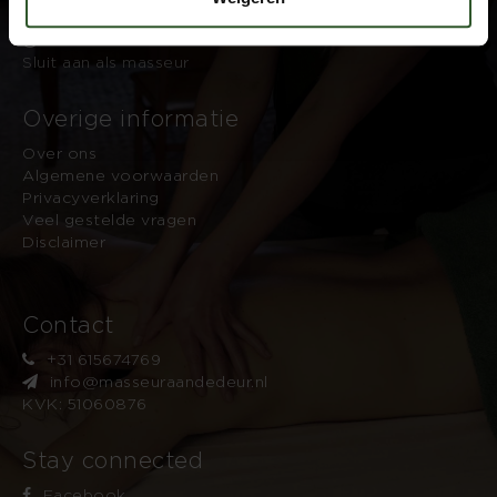
Masseurs
Dashboard
Sluit aan als masseur
Overige informatie
Over ons
Algemene voorwaarden
Privacyverklaring
Veel gestelde vragen
Disclaimer
Contact
+31 615674769
info@masseuraandedeur.nl
KVK: 51060876
Stay connected
Facebook