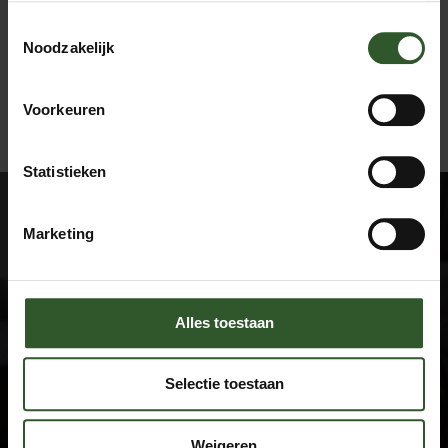
Toestemmingsselectie
Noodzakelijk
BEKIJK ALLE MASSAGES
Voorkeuren
BOEK EEN MASSAGE
Statistieken
Marketing
Alles toestaan
Google Rating
4.9
Selectie toestaan
Based on 743 reviews
by
Trust.Reviews
Weigeren