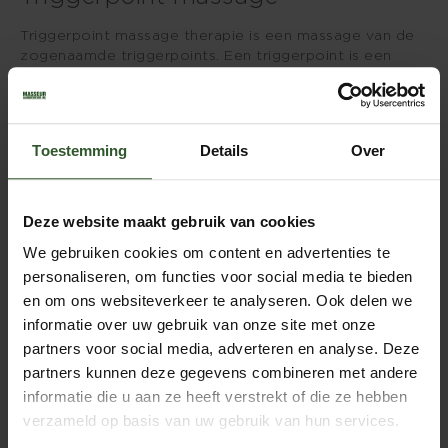
Triggerpoint massage therapie is een massage van de
zogenaamde triggerpoints. Een triggerpoint is een
kleine verkramping in een spier en is vaak de oorzaak
van lichamelijke klachten. Bij triggerpoint therapie
worden deze verkrampingen opgespoord en
losgemaakt. Een behandeling geeft vaak al binnen
Toestemming
Details
Over
enkele minuten verlichting. De positieve werking van
triggerpoint massage zijn inmiddels ook
wetenschappelijk bewezen!
Deze website maakt gebruik van cookies
Deze massage werkt goed bij:
We gebruiken cookies om content en advertenties te
personaliseren, om functies voor social media te bieden
en om ons websiteverkeer te analyseren. Ook delen we
spierstijfheid
informatie over uw gebruik van onze site met onze
duizeligheid
hoofdpijn/migraine
partners voor social media, adverteren en analyse. Deze
oedeem
partners kunnen deze gegevens combineren met andere
Tintelingen
informatie die u aan ze heeft verstrekt of die ze hebben
spierkrampen
verzameld op basis van uw gebruik van hun services.