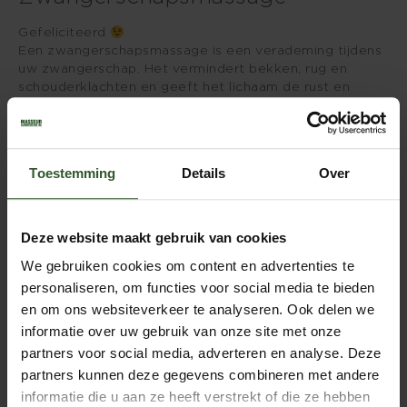
Gefeliciteerd
Een zwangerschapsmassage is een verademing tijdens
uw zwangerschap. Het vermindert bekken, rug en
schouderklachten en geeft het lichaam de rust en
ontspanning die het zo hard nodig heeft. Een
zwangerschapsmassage brengt niet alleen verlichting
tijdens de zwangerschap, maar is ook een goede
voorbereiding op de bevalling zelf en helpt u in de
Toestemming
Details
Over
periode erna.
Al onze masseurs geven zwangerschapsmassages
Deze website maakt gebruik van cookies
Deze massage werkt goed bij:
We gebruiken cookies om content en advertenties te
personaliseren, om functies voor social media te bieden
bekkenklachten
en om ons websiteverkeer te analyseren. Ook delen we
rugklachten
informatie over uw gebruik van onze site met onze
schouderklachten
hoofdpijn
partners voor social media, adverteren en analyse. Deze
vocht vasthouden in voeten, benen en armen
partners kunnen deze gegevens combineren met andere
vermoeidheid
informatie die u aan ze heeft verstrekt of die ze hebben
slapeloosheid