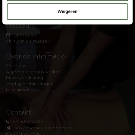
4.9
Based on 743 reviews
Weigeren
by
Trust.Reviews
Masseurs
Dashboard
Sluit aan als masseur
Overige informatie
Over ons
Algemene voorwaarden
Privacyverklaring
Veel gestelde vragen
Disclaimer
Contact
+31 615674769
info@masseuraandedeur.nl
KVK: 51060876