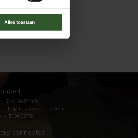
Alles toestaan
ontact
+31 615674769
info@masseuraandedeur.nl
VK: 51060876
tay connected