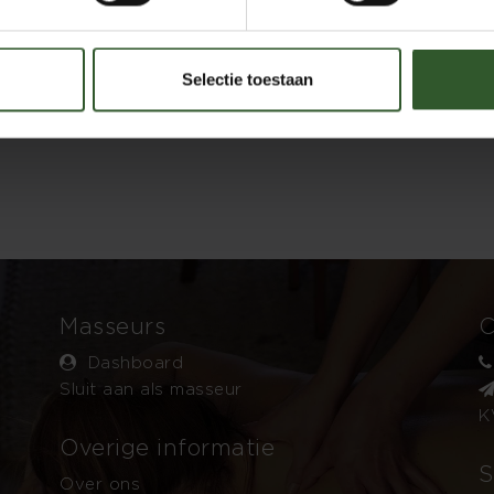
Selectie toestaan
Masseurs
C
Dashboard
Sluit aan als masseur
K
Overige informatie
S
Over ons