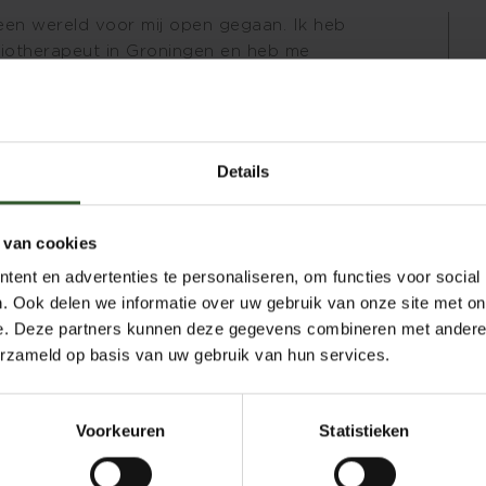
 een wereld voor mij open gegaan. Ik heb
ysiotherapeut in Groningen en heb me
s ontspanningsmassage. sindsdien ben ik
ichaam en geest.
ettend waarderen, ik had niet gedacht dat
Details
overbrengen van ontspanning. Mensen denken
 Kan een massage voor jou niet hard
masseur voor jou. In rust masseren is voor
 van cookies
ontspanning.
ent en advertenties te personaliseren, om functies voor social
 rustmodus te komen. Iets wat in de
. Ook delen we informatie over uw gebruik van onze site met on
rdt. Een simpele massage kan de aanleiding
e. Deze partners kunnen deze gegevens combineren met andere i
oelen en een meer harmonieus leven.
erzameld op basis van uw gebruik van hun services.
er, in een fijn verwarmde ruimte,
anzetten. Ik kijk uit naar onze ontmoeting!
Voorkeuren
Statistieken