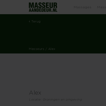
Massages
Mass
Terug
Masseurs
/ Alex
Alex
Locatie: Groningen en omgeving