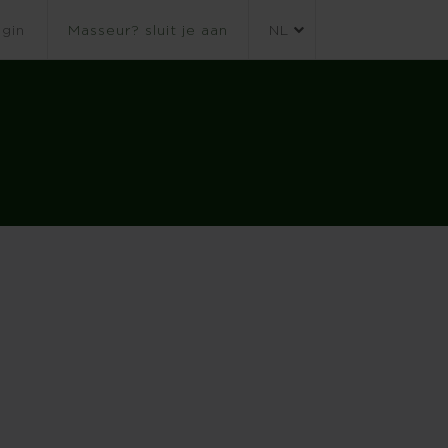
gin
Masseur? sluit je aan
NL