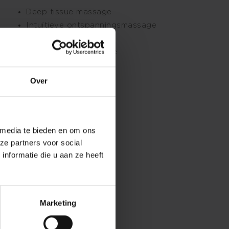
Deep tissue massage
Intuïtieve ontspanningsmassage
Klassieke massage
Ontspanningsmassage
Reiki
Sportmassage
Over
Triggerpoint massage
 media te bieden en om ons
ze partners voor social
nformatie die u aan ze heeft
Marketing