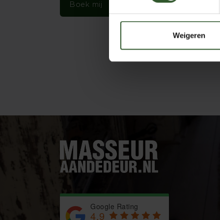
Boek mij
Weigeren
Google Rating
4.9