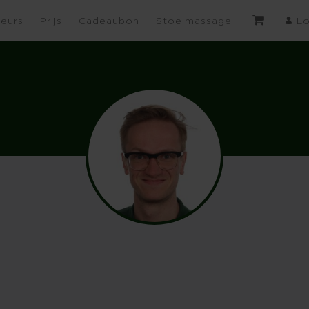
eurs
Prijs
Cadeaubon
Stoelmassage
Lo