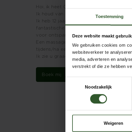
Hoi, ik heet Carl en ik ben een sportieve
Ik houd van reizen, kamperen, koffie, yo
Toestemming
Ik heb 12 jaar werkervaring als fysiothe
fantastische prikkel
voor ontspanning, genezing/herstel en g
Deze website maakt gebruik
Een massage kan je lichaam helpen herste
We gebruiken cookies om cont
tijdens/na een periode van drukte/stress
websiteverkeer te analyseren
Ik zie u graag!
media, adverteren en analys
verstrekt of die ze hebben v
Boek mij
Toestemmingsselectie
Noodzakelijk
Weigeren