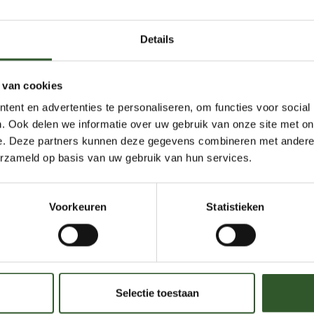
, spontane man van 46 jaar jong.
ga, motorrijden en wandelen met de hond!
Details
rapeut en zie (een) massage als een
ezondheid van lichaam en geest!
 van cookies
llen na een fysieke inspanning of
ent en advertenties te personaliseren, om functies voor social
.
. Ook delen we informatie over uw gebruik van onze site met on
e. Deze partners kunnen deze gegevens combineren met andere i
erzameld op basis van uw gebruik van hun services.
Voorkeuren
Statistieken
Selectie toestaan