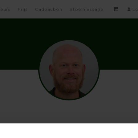
eurs
Prijs
Cadeaubon
Stoelmassage
Lo