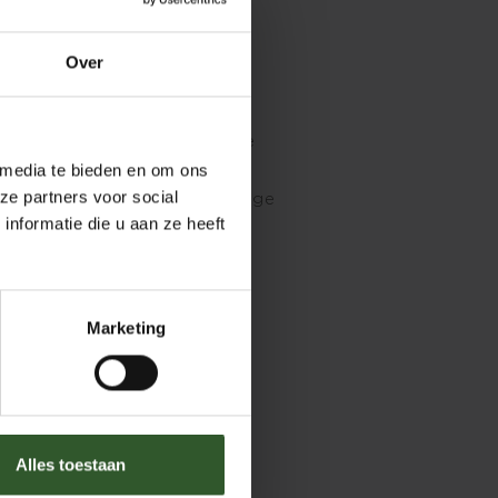
Bindweefselmassage
Deep tissue massage
Over
Fysiotherapie
Klassieke massage
Ontspanningsmassage
 media te bieden en om ons
Sportmassage
ze partners voor social
Therapeutische massage
nformatie die u aan ze heeft
Triggerpoint massage
Marketing
Alles toestaan