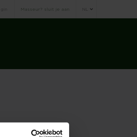
gin
Masseur? sluit je aan
NL