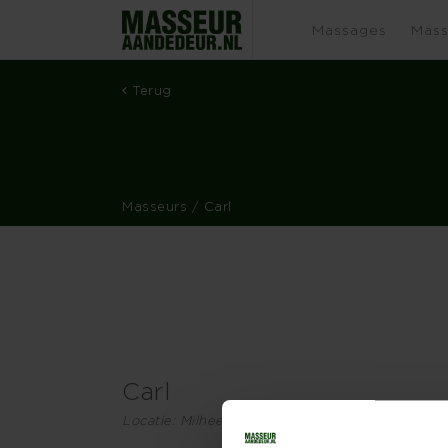
Massages
Mass
Terug
Masseurs
/ Carl
Carl
Locatie: Milheeze en omgeving