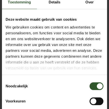
Sinds enige tijd heb ik mijn vaste baan opgezegd om
Toestemming
Details
Over
mij geheel op het masseren te kunnen richten.
Het mooie aan masseren is dat je met weinig middelen
Deze website maakt gebruik van cookies
de mensen heel veel kunt bieden. De
waardering van de mensen is altijd groot. Doordat ze
We gebruiken cookies om content en advertenties te
van hun klachten af zijn of een stoelmassage
personaliseren, om functies voor social media te bieden
die ze doet verwonderen hoe groot het effect is.
en om ons websiteverkeer te analyseren. Ook delen we
Naast het masseren geef ik ook adviezen hoe men
klachten kan voorkomen of yoga oefeningen die de
informatie over uw gebruik van onze site met onze
cliënt kan doen.
partners voor social media, adverteren en analyse. Deze
Veel fysieke klachten hebben mentale oorzaken. Met
partners kunnen deze gegevens combineren met andere
de kennis van de hypnotherapie kan ik daar ook
informatie die u aan ze heeft verstrekt of die ze hebben
inzichten in geven.
verzameld op basis van uw gebruik van hun services.
Toestemmingsselectie
Boek mij
Noodzakelijk
Voorkeuren