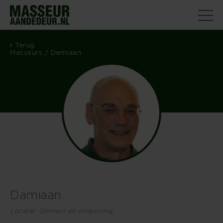
Terug
Masseurs
/ Damiaan
Damiaan
Locatie: Ommen en omgeving