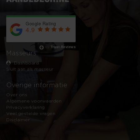
Google Rating
4.9
Based on 743 reviews
by
Trust.Reviews
Masseurs
Dashboard
Sluit aan als masseur
Overige informatie
Over ons
Algemene voorwaarden
Privacyverklaring
Veel gestelde vragen
Disclaimer