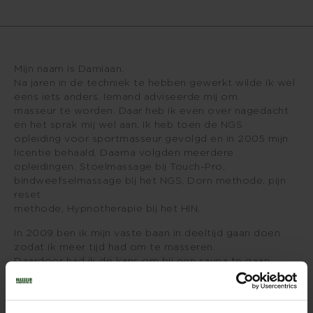
Mijn naam is Damiaan.
Na jaren in de techniek te hebben gewerkt wilde ik wel
eens iets anders. Iemand adviseerde mij om
masseur te worden. Daar heb ik even over nagedacht
en het sprak mij wel aan. Ik heb toen de NGS
opleiding voor sportmasseur gevolgd en in 2005 mijn
licentie behaald. Daarna volgden meerdere
opleidingen. Stoelmassage bij Touch-Pro,
bindweefselmassage bij het NGS, Dorn methode, pijn
reset
methode, Hypnotherapie bij het HIN.
In 2009 ben ik mijn vaste baan in deeltijd gaan doen
zodat ik meer tijd had om te masseren.
Daardoor had ik de kans om bij een sauna te gaan
werken waar ik ook meerdere massagetechnieken
heb geleerd. En ik heb jaren als sportmasseur bij een
organisatie gewerkt die bootcamps organiseert.