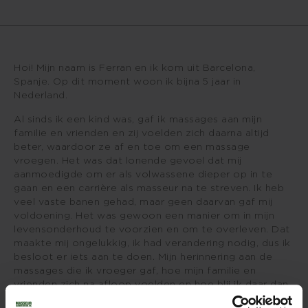
Hoi! Mijn naam is Ferran en ik kom uit Barcelona,
Spanje. Op dit moment woon ik bijna 5 jaar in
Nederland.
Al sinds ik een kind was, gaf ik massages aan mijn
familie en vrienden en zij voelden zich daarna altijd
beter, waardoor ze af en toe om een massage
vroegen. Het was dat lonende gevoel dat mij
aanmoedigde om er als volwassene dieper op in te
gaan en een carrière als masseur na te streven. Ik heb
veel vaste banen gehad, maar geen daarvan gaf mij
voldoening. Het was gewoon een manier om in mijn
levensonderhoud te voorzien en om te overleven. Dat
maakte mij ongelukkig, ik had verandering nodig, dus ik
besloot er iets aan te doen. Mijn herinnering aan de
massages die ik vroeger gaf, hoe mijn familie en
vrienden zich na afloop voelden en hoe blij ik daar dan
weer van werd, trokken me over de streep; ik wil