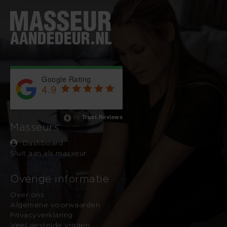
Google Rating
4.9
Based on 743 reviews
by
Trust.Reviews
Masseurs
Dashboard
Sluit aan als masseur
Overige informatie
Over ons
Algemene voorwaarden
Privacyverklaring
Veel gestelde vragen