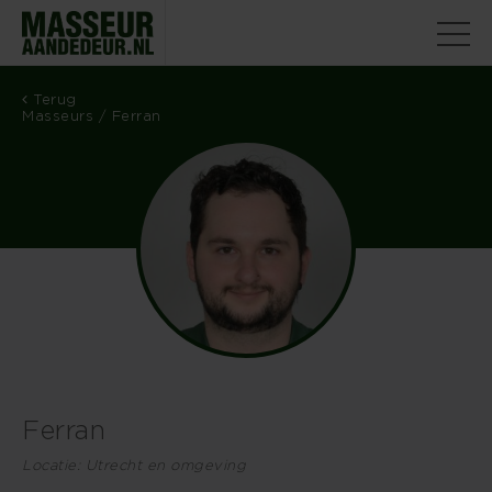
Terug
Masseurs
/ Ferran
Ferran
Locatie: Utrecht en omgeving