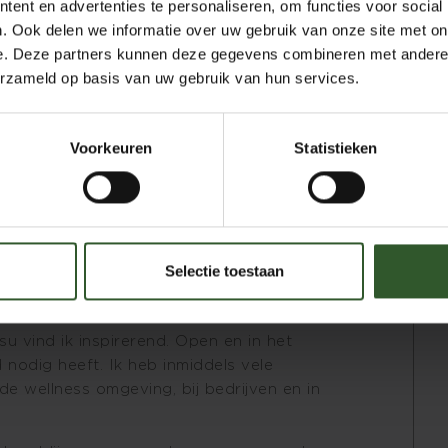
ent en advertenties te personaliseren, om functies voor social
n de omgeving van Amersfoort.
. Ook delen we informatie over uw gebruik van onze site met on
bouwkundig ingenieur en directeur/
e. Deze partners kunnen deze gegevens combineren met andere i
en skill te leren waarbij ik mijn handen
erzameld op basis van uw gebruik van hun services.
r anatomie, fysiologie en oosterse
Voorkeuren
Statistieken
lichaam in wezen een ultiem fascinerend en
ht van ons lichaam is dat het zich kan
ndigheden. Dit fascineert mij enorm en
massage gaan volgen, gevolgd door
rige opleiding tot shiatsu therapeut, die ik
Selectie toestaan
dische kennis met klassieke oosterse
 vind ik inspirerend. Open en in het
nodig heeft. Ik heb inmiddels vele
 wellness omgeving, bij bedrijven en in