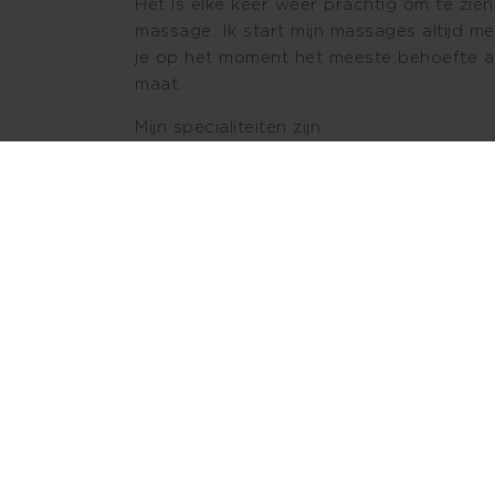
Het is elke keer weer prachtig om te zi
massage. Ik start mijn massages altijd m
je op het moment het meeste behoefte a
maat.
Mijn specialiteiten zijn
• rustgevende ontspanningsmassages
• sport- cq. vreeling deep-tissue massage
klachten
• shiatsu massages, voor diepe ontspann
Maar ook de overige hierbij vermelde mas
naar behoefte worden meegenomen in mi
Graag wil ik als gecertificeerd allround 
vitaliteit en welbevinden!
Voor een massage in je eigen vertrouwde
Masseur aan de Deur.