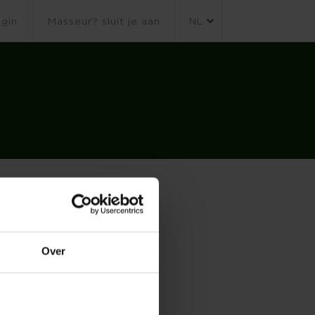
gin
Masseur? sluit je aan
NL
Over