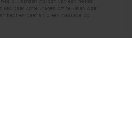
en hoe blij mensen worden van een goede
et een paar korte vragen om te kijken waar
an hebt en geef altijd een massage op
s, bij langer lopende fysieke en mentale
ing en energie
sages geef ik met veel plezier en kunnen
jn massages.
masseur mijn steentje bijdragen aan jouw
 omgeving aan huis kun je mij boeken via