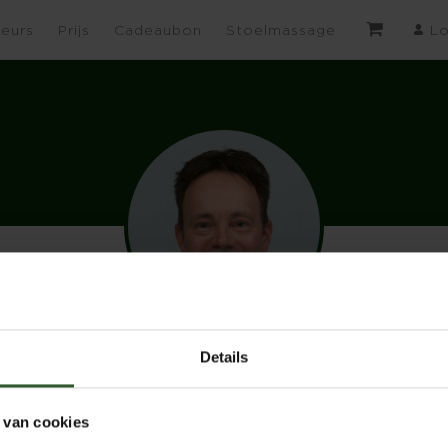
eurs
Prijs
Cadeaubon
Stoelmassage
Lo
Details
 van cookies