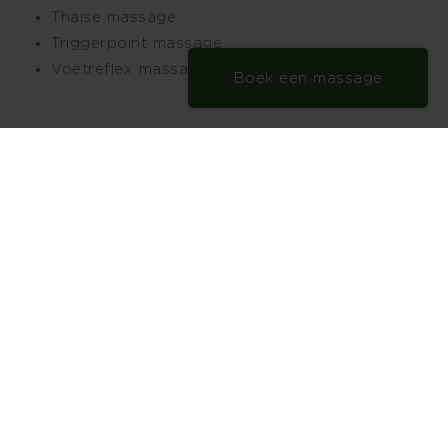
Thaise massage
Triggerpoint massage
Voetreflex massage
Boek een massage