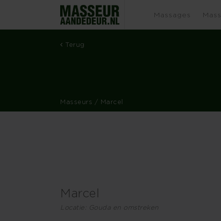
Massages
Mass
Terug
Masseurs
/ Marcel
Marcel
Locatie: Gouda en omstreken