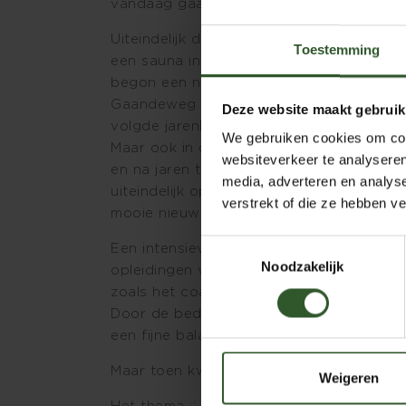
vandaag gaan bezighouden. ‘The story of 
Uiteindelijk durfde ik het ambtenarenbe
Toestemming
een sauna in mijn woonplaats. Daarnaast s
begon een nieuwe betrekking op de afdeli
Gaandeweg leerde ik de meer alternatie
Deze website maakt gebruik
volgde jarenlang allerlei opleidingen op 
We gebruiken cookies om cont
Maar ook in de ‘zekere’ baan in het zieke
websiteverkeer te analyseren
en na jaren tobben alsmede door een ing
media, adverteren en analys
uiteindelijk op het spoor van het zelfst
verstrekt of die ze hebben v
mooie nieuwe ‘tak van sport’ er bij: stoe
Toestemmingsselectie
Een intensieve periode van een bijna on
Noodzakelijk
opleidingen volgde en mijn praktijk wer
zoals het coachen van hoogsensitieve m
Door de bedrijfsmassages maakte ik vele
een fijne balans tussen mijn praktijkwe
Maar toen kwam Corona….. en de de jare
Weigeren
Het thema :‘ weer een plotselinge radical