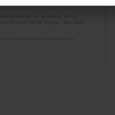
 ander beroep heb uit geoefend, ben ik
ssie en missie aan de slag en….. ben weer
ng van Gouda, kunt u mij boeken via