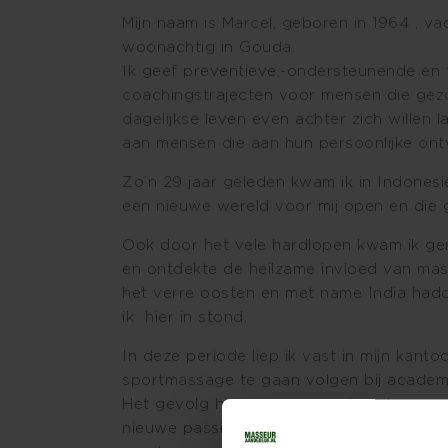
Mijn naam is Marcel, geboren in 1964 , v
woonachtig in Gouda.
Ik geef preventieve,-ondersteunende en
coachingstrajecten voor mensen die gezon
dagelijkse leven even achter zich willen 
aan mensen die aan hun persoonlijke ontw
Zo’n 29 jaar geleden kwam ik in Indonesi
een nieuwe wereld voor mij open en die g
Ook door het vele hardlopen kwam ik ger
en ontdekte de heilzame invloed van mas
het verre oosten en met name India hadd
ik hier in stond.
In deze periode liep ik vast in mijn kant
sportmassage te gaan volgen bij academie
Het gevolg hiervan was een jarenlange wo
nieuwe passie waar ik eindelijk mijn ei in