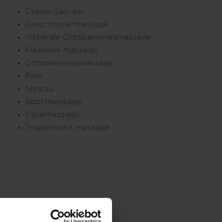
Cranio-Sacraal
Deep tissue massage
Integrale Ontspanningsmassage
Klassieke massage
Ontspanningsmassage
Reiki
Shiatsu
Sportmassage
Stoelmassage
Triggerpoint massage