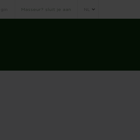
gin
Masseur? sluit je aan
NL