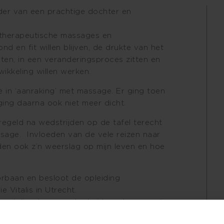
ader van een prachtige dochter en
 therapeutische massages en
d en fit willen blijven, de drukte van het
laten, in een veranderingsproces zitten en
ikkeling willen werken.
ë in ‘aanraking’ met massage. Er ging toen
ing daarna ook niet meer dicht.
egeld na wedstrijden op de tafel terecht
sage. Invloeden van de vele reizen naar
en ook z’n weerslag op mijn leven en hoe
oorbaan en besloot de opleiding
 Vitalis in Utrecht.
rsteling tussen zekerheid en sleur en mijn
 kwijt kon. Dit thema zou mij tot de dag van