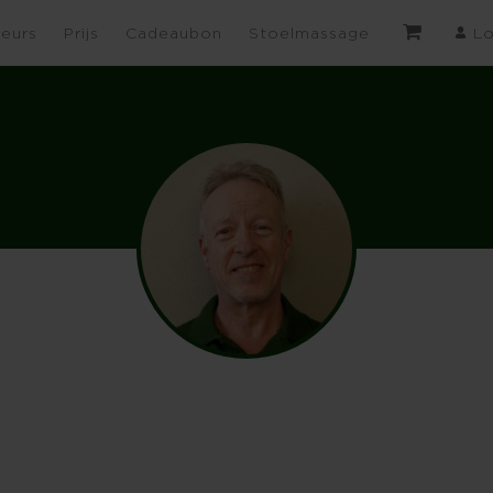
eurs
Prijs
Cadeaubon
Stoelmassage
Lo