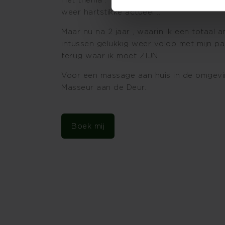
weer hartstikke actueel ..
Maar nu na 2 jaar , waarin ik een totaal
intussen gelukkig weer volop met mijn pa
terug waar ik moet ZIJN.
Voor een massage aan huis in de omgevi
Masseur aan de Deur.
Boek mij