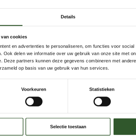
my life’
staan op te geven en begon te masseren in
Details
tartte ik mijn eigen praktijk aan huis en
ng radiologie in het ziekenhuis.
ve kant van het massage-vak kennen en
 van cookies
energetisch gebied.
ent en advertenties te personaliseren, om functies voor social
nhuis liep ik door een stevige burnout vast
. Ook delen we informatie over uw gebruik van onze site met on
rijpende gebeurtenis daar, werd ik
e. Deze partners kunnen deze gegevens combineren met andere i
andig ondernemen gezet. En…Ik leerde een
erzameld op basis van uw gebruik van hun services.
lmassage!
ophoudelijke stroom van cursussen en
Voorkeuren
Statistieken
d uitgebreid met diverse andere werkvormen
ensen, EMDR en Mindfulnesstraingen.
 kilometers’ in de randstad en kwam tot
rkzaamheden en externe opdrachten.
nlang opgebouwde structuur viel om.
Selectie toestaan
e verandering en hoe overleef ik dit? ‘ was