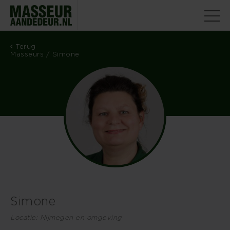
Terug
Masseurs
/ Simone
Simone
Locatie: Nijmegen en omgeving