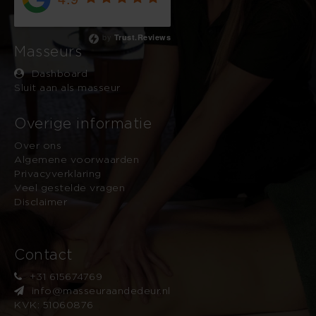
Based on 743 reviews
by
Trust.Reviews
Masseurs
Dashboard
Sluit aan als masseur
Overige informatie
Over ons
Algemene voorwaarden
Privacyverklaring
Veel gestelde vragen
Disclaimer
Contact
+31 615674769
info@masseuraandedeur.nl
KVK: 51060876