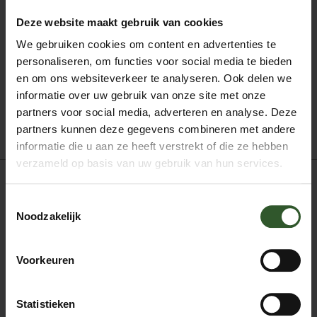
naar wens aroma-therapie in en bij mij ben je in goede
handen als je het (nog) lastig vindt om aangeraakt te
Deze website maakt gebruik van cookies
worden maar wel de behoefte hebt aan een massage.
We gebruiken cookies om content en advertenties te
Ik ben sensitief en houd zoveel mogelijk rekening met
personaliseren, om functies voor social media te bieden
jouw persoonlijke wensen.
en om ons websiteverkeer te analyseren. Ook delen we
informatie over uw gebruik van onze site met onze
Boek mij
partners voor social media, adverteren en analyse. Deze
partners kunnen deze gegevens combineren met andere
informatie die u aan ze heeft verstrekt of die ze hebben
verzameld op basis van uw gebruik van hun services.
Toestemmingsselectie
Anti-Stress Massage
Noodzakelijk
Ayurvedische massage
Hot stone massage
Klassieke massage
Voorkeuren
Magnesiummassage
Ontspanningsmassage
Stoelmassage
Statistieken
Triggerpoint massage