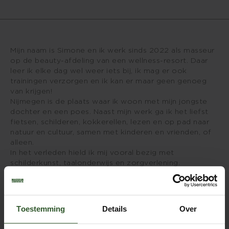
Mijn naam is Simone en ik werk sinds 2022 als masseur
op de beauty-afdeling van een wellness-resort. Daar
leer ik elke dag wel weer iets bij, ik mag er ook
trainingen verzorgen en ik kan er maar geen genoeg
van krijgen!
Nijmegen is de plaats waar ik woon met mijn jongste
dochter en een poes. Naast mijn werk ga ik het liefst
fietsen, schilderen, kokkerellen, lezen en op pad naar
natuur en cultuur, samen met kinderen en vrienden, of
alleen.
In het verleden hield ik mij vooral bezig met
schilderkunst, taalonderwijs en zorgverlening.
Aanraken met aandacht is de puurste manier om
contact te maken en een welgemeende massage kan
bijdragen aan een mooie balans van lichaam en geest
en tussen actie en rust. Daarbij ga ik graag uit van het
Toestemming
Details
Over
zelfherstellend vermogen van het lichaam zoals in veel
oude culturen al bekend was. Bij de massages zet ik