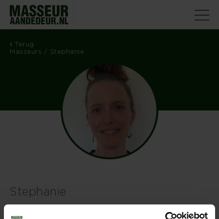
Terug
Masseurs
/ Stephanie
Stephanie
Locatie: Hoofddorp en omgeving