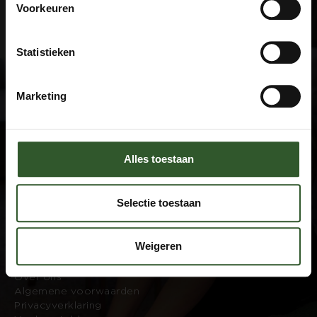
Voorkeuren
Statistieken
Marketing
Google Rating
4.9
Based on 743 reviews
Alles toestaan
by
Trust.Reviews
Masseurs
Selectie toestaan
Dashboard
Sluit aan als masseur
Weigeren
Overige informatie
Over ons
Algemene voorwaarden
Privacyverklaring