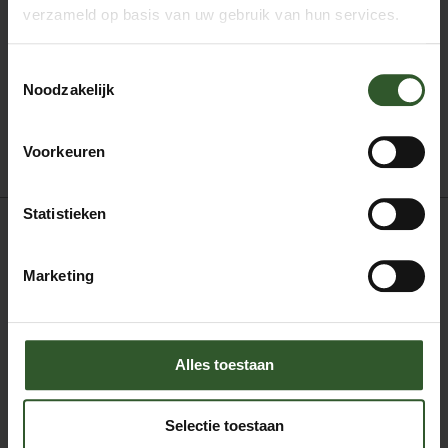
is het belangrijkste dat je de dagelijkse zorgen even
verzameld op basis van uw gebruik van hun services.
helemaal kunt loslaten, zodat je weer met frisse,
nieuwe energie naar morgen kunt kijken.
Toestemmingsselectie
Noodzakelijk
Boek mij
Voorkeuren
Statistieken
Ayurvedische massage
Marketing
Bindweefselmassage
Deep tissue massage
Energetische massage
Klassieke massage
Alles toestaan
Ontspanningsmassage
Sportmassage
Stoelmassage
Selectie toestaan
Triggerpoint massage