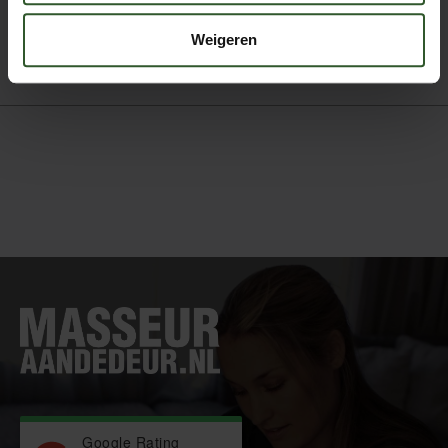
Wellness massage
Zwangerschapsmassage
Weigeren
Google Rating