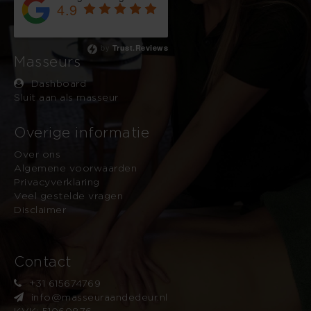
4.9
Based on 743 reviews
by
Trust.Reviews
Masseurs
Dashboard
Sluit aan als masseur
Overige informatie
Over ons
Algemene voorwaarden
Privacyverklaring
Veel gestelde vragen
Disclaimer
Contact
+31 615674769
info@masseuraandedeur.nl
KVK: 51060876