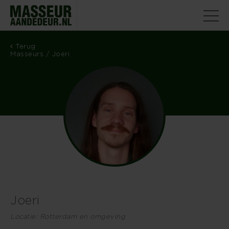
Terug
Masseurs
/ Joeri
Joeri
Locatie: Rotterdam en omgeving