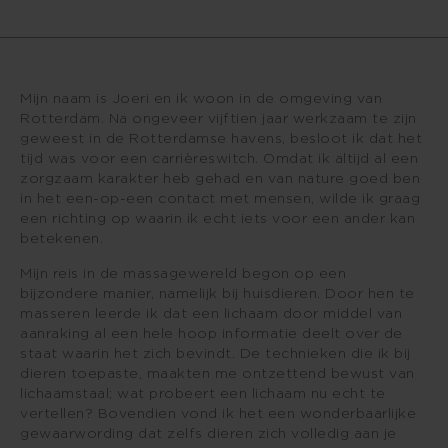
Mijn naam is Joeri en ik woon in de omgeving van
Rotterdam. Na ongeveer vijftien jaar werkzaam te zijn
geweest in de Rotterdamse havens, besloot ik dat het
tijd was voor een carrièreswitch. Omdat ik altijd al een
zorgzaam karakter heb gehad en van nature goed ben
in het een-op-een contact met mensen, wilde ik graag
een richting op waarin ik echt iets voor een ander kan
betekenen.
Mijn reis in de massagewereld begon op een
bijzondere manier, namelijk bij huisdieren. Door hen te
masseren leerde ik dat een lichaam door middel van
aanraking al een hele hoop informatie deelt over de
staat waarin het zich bevindt. De technieken die ik bij
dieren toepaste, maakten me ontzettend bewust van
lichaamstaal; wat probeert een lichaam nu echt te
vertellen? Bovendien vond ik het een wonderbaarlijke
gewaarwording dat zelfs dieren zich volledig aan je