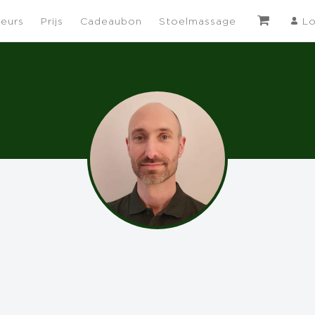
eurs
Prijs
Cadeaubon
Stoelmassage
Lo