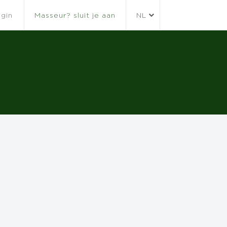
gin
Masseur? sluit je aan
NL