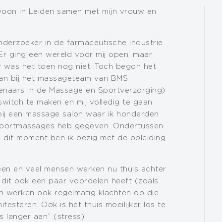
n woon in Leiden samen met mijn vrouw en
onderzoeker in de farmaceutische industrie
r ging een wereld voor mij open, maar
 was het toen nog niet. Toch begon het
 aan bij het massageteam van BMS
naars in de Massage en Sportverzorging)
switch te maken en mij volledig te gaan
 bij een massage salon waar ik honderden
Sportmassages heb gegeven. Ondertussen
 dit moment ben ik bezig met de opleiding
reen en veel mensen werken nu thuis achter
 dit ook een paar voordelen heeft (zoals
van werken ook regelmatig klachten op die
festeren. Ook is het thuis moeilijker los te
 langer aan” (stress).