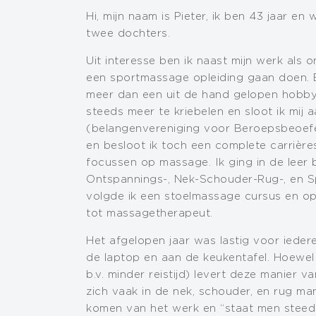
Hi, mijn naam is Pieter, ik ben 43 jaar e
twee dochters.
Uit interesse ben ik naast mijn werk als 
een sportmassage opleiding gaan doen. E
meer dan een uit de hand gelopen hobby
steeds meer te kriebelen en sloot ik mij
(belangenvereniging voor Beroepsbeoefe
en besloot ik toch een complete carrière
focussen op massage. Ik ging in de leer
Ontspannings-, Nek-Schouder-Rug-, en 
volgde ik een stoelmassage cursus en op
tot massagetherapeut.
Het afgelopen jaar was lastig voor iede
de laptop en aan de keukentafel. Hoewel
b.v. minder reistijd) levert deze manier 
zich vaak in de nek, schouder, en rug mani
komen van het werk en “staat men steeds